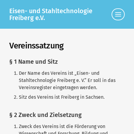
Eisen- und Stahltechnologie
Klicke
Freiberg e.V.
hier,
um
die
Navigat
anzuzei
Vereinssatzung
§ 1 Name und Sitz
Der Name des Vereins ist „Eisen- und
Stahltechnologie Freiberg e. V.“ Er soll in das
Vereinsregister eingetragen werden.
Sitz des Vereins ist Freiberg in Sachsen.
§ 2 Zweck und Zielsetzung
Zweck des Vereins ist die Förderung von
Wissenschaft und Forschung, Bildung und