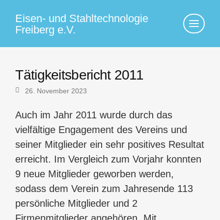
Eisen- und Stahltechnologie
Klicke
Freiberg e.V.
hier,
um
die
Navigati
anzuzei
Tätigkeitsbericht 2011
26. November 2023
Auch im Jahr 2011 wurde durch das
vielfältige Engagement des Vereins und
seiner Mitglieder ein sehr positives Resultat
erreicht. Im Vergleich zum Vorjahr konnten
9 neue Mitglieder geworben werden,
sodass dem Verein zum Jahresende 113
persönliche Mitglieder und 2
Firmenmitglieder angehören. Mit